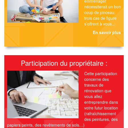
emménager
nécessiterait un bon
coup de pinceau,
trois cas de figure
s’offrent à vous...
En savoir plus
Participation du propriétaire :
Cette participation
concerne des
travaux de
rénovation que
vous allez
entreprendre dans
votre futur location
(rafraîchissement
des peintures, des
papiers peints, des revêtements de sols…)